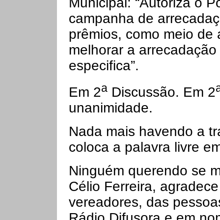
Municipal: “Autoriza o P
campanha de arrecadaçã
prêmios, como meio de au
melhorar a arrecadação 
especifica”.
a
Em 2
Discussão. Em 2
unanimidade.
Nada mais havendo a tr
coloca a palavra livre e
Ninguém querendo se ma
Célio Ferreira, agradec
vereadores, das pessoas
Rádio Difusora e em no