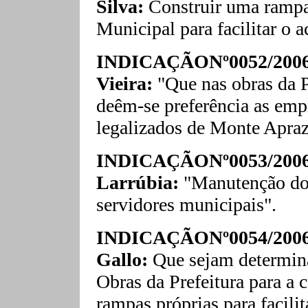
Silva:
Construir uma rampa 
Municipal para facilitar o a
INDICAÇÃONº0052/2006
Vieira:
"Que nas obras da P
deêm-se preferência as em
legalizados de Monte Apraz
INDICAÇÃONº0053/2006
Larrúbia:
"Manutenção do 
servidores municipais".
INDICAÇÃONº0054/2006-
Gallo:
Que sejam determina
Obras da Prefeitura para a 
rampas próprias para facili