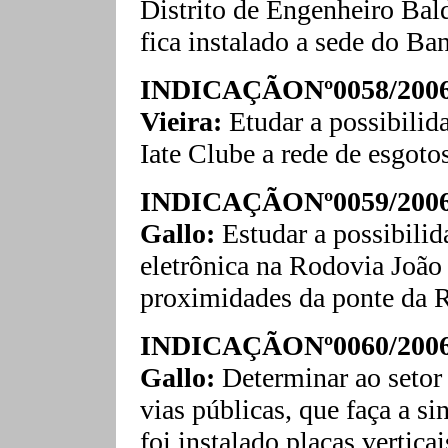
Distrito de Engenheiro Bal
fica instalado a sede do Ba
INDICAÇÃONº0058/2006
Vieira:
Etudar a possibilid
Iate Clube a rede de esgo
INDICAÇÃONº0059/2006-
Gallo:
Estudar a possibili
eletrônica na Rodovia João
proximidades da ponte da 
INDICAÇÃONº0060/2006-
Gallo:
Determinar ao setor 
vias públicas, que faça a si
foi instalado placas vertica