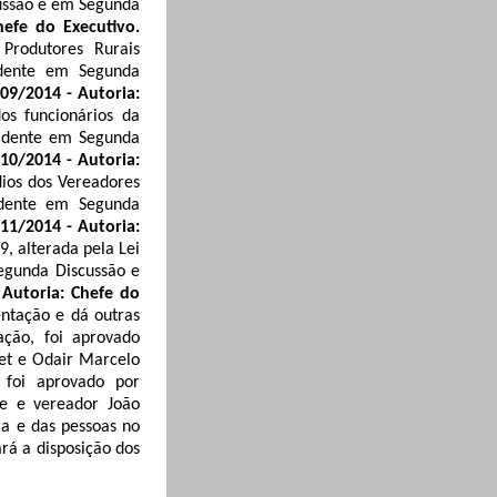
ussão e em Segunda
hefe do Executivo.
Produtores Rurais
idente em Segunda
009/2014 - Autoria:
os funcionários da
sidente em Segunda
010/2014 - Autoria:
dios dos Vereadores
idente em Segunda
011/2014 - Autoria:
9, alterada pela Lei
egunda Discussão e
 Autoria: Chefe do
entação e dá outras
ção, foi aprovado
et
e Odair Marcelo
 foi aprovado por
te e vereador João
a e das pessoas no
rá a disposição dos