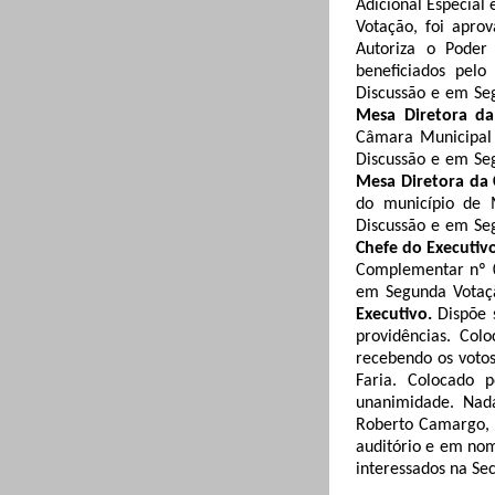
Adicional Especial 
Votação, foi apro
Autoriza o Poder
beneficiados pel
Discussão e em Se
Mesa Diretora d
Câmara Municipal 
Discussão e em Se
Mesa Diretora da
do município de 
Discussão e em Se
Chefe do Executiv
Complementar nº 0
em Segunda Votaçã
Executivo.
Dispõe 
providências.
Colo
recebendo os votos
Faria
.
Colocado p
unanimidade
.
Nada
Roberto Camargo, a
auditório e em nom
interessados na Se