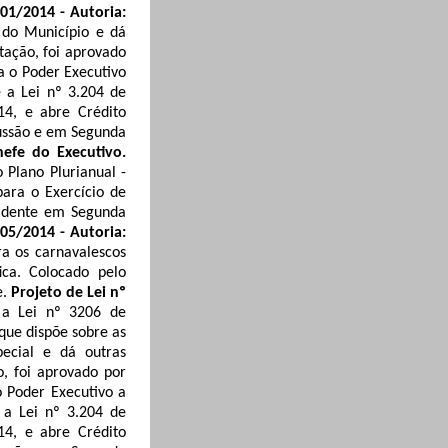
001/2014 - Autoria:
 do Município e dá
ação, foi aprovado
a o Poder Executivo
e a Lei nº 3.204 de
14, e abre Crédito
ussão e em Segunda
hefe do Executivo.
 Plano Plurianual -
para o Exercício de
sidente em Segunda
005/2014 - Autoria:
a os carnavalescos
ica.
Colocado pelo
e
.
Projeto de Lei nº
r a Lei nº 3206 de
 que dispõe sobre as
pecial e dá outras
, foi aprovado por
o Poder Executivo a
 a Lei nº 3.204 de
14, e abre Crédito