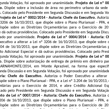
gunda Votação, foi aprovado por unanimidade
.
Projeto de Lei nº 0
vo.
Dispõe sobre a inclusão de área no perímetro urbano da sede
s.
Colocado pelo Presidente em Segunda Discussão e em Segunda Vot
Projeto de Lei nº 0002/2014 - Autoria: Chefe do Executivo.
Autoriz
 3206 de 16/10/2013, que dispõe sobre o Plano Plurianual - PPA, 
ispõe sobre as Diretrizes Orçamentárias para o Exercício de 20
e dá outras providências.
Colocado pelo Presidente em Segunda Disc
vado por unanimidade
.
Projeto de Lei nº 0004/2014 - Autoria: C
xecutivo a alterar a Lei nº 3206 de 16/10/2013, que dispõe sobre o
204 de 16/10/2013, que dispõe sobre as Diretrizes Orçamentárias 
to Adicional Especial e dá outras providências.
Colocado pelo Pre
gunda Votação, foi aprovado por unanimidade
.
Projeto de Lei nº 0
vo.
Dispõe sobre autorização de entrega de prêmio em dinheiro par
 CARNAMONTE/2014, em Monte Aprazível, na forma que especif
unda Discussão e em Segunda Votação, foi aprovado por unanimidad
ria: Chefe do Executivo.
Autoriza o Poder Executivo a altera
põe sobre o Plano Plurianual - PPA, e a Lei nº 3.204 de 16/10/2013,
ntárias para o Exercício de 2014, e abre Crédito Adicional Es
cado pelo Presidente em Segunda Discussão e em Segunda Votação
eto de Lei nº 0007/2014 - Autoria: Chefe do Executivo.
Autoriza 
3206 de 16/10/2013, que dispõe sobre o Plano Plurianual - PPA, e
ispõe sobre as Diretrizes Orçamentárias para o Exercício de 20