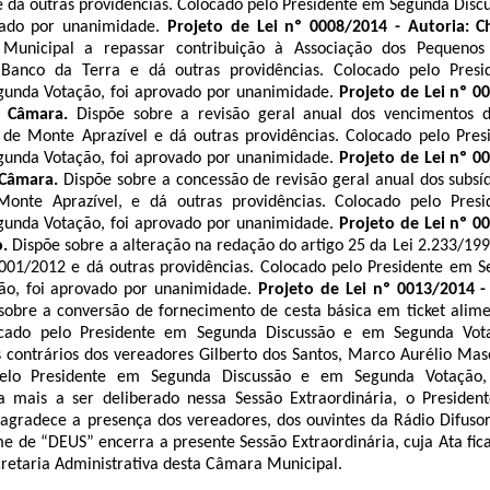
e dá outras providências.
Colocado pelo Presidente em Segunda Disc
vado por unanimidade
.
Projeto de Lei nº 0008/2014 - Autoria: C
 Municipal a repassar contribuição à Associação dos Pequenos 
o Banco da Terra e dá outras providências.
Colocado pelo Pres
gunda Votação, foi aprovado por unanimidade
.
Projeto de Lei nº 0
a Câmara.
Dispõe sobre a revisão geral anual dos vencimentos d
de Monte Aprazível e dá outras providências.
Colocado pelo Pre
gunda Votação, foi aprovado por unanimidade
.
Projeto de Lei nº 0
 Câmara.
Dispõe sobre a concessão de revisão geral anual dos subsí
Monte Aprazível, e dá outras providências.
Colocado pelo Pres
gunda Votação, foi aprovado por unanimidade
.
Projeto de Lei nº 0
o.
Dispõe sobre a alteração na redação do artigo 25 da Lei 2.233/199
01/2012 e dá outras providências.
Colocado pelo Presidente em S
o, foi aprovado por unanimidade
.
Projeto de Lei nº 0013/2014 -
sobre a conversão de fornecimento de cesta básica em ticket alim
cado pelo Presidente em Segunda Discussão e em Segunda Vota
 contrários dos vereadores Gilberto dos Santos, Marco Aurélio
Mas
elo Presidente em Segunda Discussão e em Segunda Votação,
 mais a ser deliberado nessa Sessão Extraordinária, o Presiden
gradece a presença dos vereadores, dos ouvintes da Rádio Difusor
e de “DEUS” encerra a presente Sessão Extraordinária, cuja Ata fica
cretaria Administrativa desta Câmara Municipal.