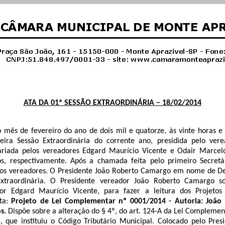
ATA DA 01ª SESSÃO EXTRAORDINÁRIA – 18/02/2014
o mês de fevereiro do ano de dois mil e quatorze, às vinte horas e
meira Sessão Extraordinária do corrente ano, presidida pelo ver
riada pelos vereadores Edgard Maurício Vicente e Odair Marcelo
os, respectivamente. Após a chamada feita pelo primeiro Secretár
 os vereadores. O Presidente João Roberto Camargo em nome de De
xtraordinária. O Presidente vereador João Roberto Camargo so
dor Edgard Maurício Vicente, para fazer a leitura dos Projetos
ta:
Projeto de Lei Complementar nº 0001/2014 - Autoria: João
os.
Dispõe sobre a alteração do § 4º, do art. 124-A da Lei Complement
 que instituiu o Código Tributário Municipal.
Colocado pelo Pres