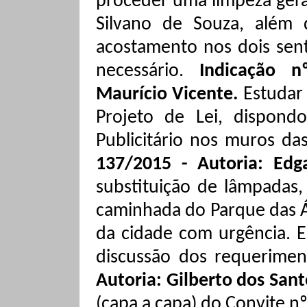
proceder
uma limpeza geral
Silvano de Souza, além 
acostamento nos dois sent
necessário.
Indicação n
Maurício Vicente.
Estudar
Projeto de Lei, dispond
Publicitário nos muros da
137/2015 - Autoria: Edg
substituição de lâmpadas,
caminhada do Parque das Á
da cidade com urgência.
E
discussão dos requerimen
Autoria: Gilberto dos San
(capa a capa) do Convite n