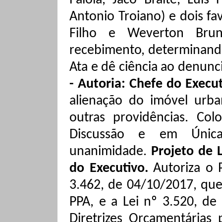
Paiola
, Jacó
Braite
,
Luis 
Antonio Troiano) e
dois fav
Filho e
Weverton
Brun
recebimento
,
determinan
Ata e dê ciência ao denunc
- Autoria: Chefe do Execu
alienação do imóvel urba
outras providências.
Col
Discussão e em Única
unanimidade
.
Projeto de 
do Executivo.
Autoriza o 
3.462, de 04/10/2017, que
PPA, e a Lei nº 3.520, de
Diretrizes Orçamentárias 