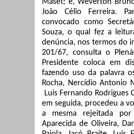
Maset
; e,
Weverton
Bruno
João Célio Ferreira.
Pa
convocado como Secretá
Souza, o qual fez a leitu
denúncia, n
os termos do in
201/67, consult
a
o Plená
Presidente coloca em di
fazendo uso da palavra 
Rocha
,
Nercídio
Antonio M
Luis Fernando Rodrigues 
em seguida, procedeu a vo
a mesma rejeitada por 
Aparecida de Oliveira, Da