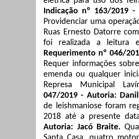
elétrica para uso dos fei
Indicação nº 163/2019 - 
Providenciar uma operaçã
Ruas Ernesto
Datorre
co
foi realizada a leitura
Requerimento nº 046/201
Requer informações sobre 
emenda ou qualquer inici
Represa Municipal
Laví
047/2019 - Autoria: Dani
de leishmaniose foram re
2018 até a presente data
Autoria: Jacó
Braite
.
Qua
Santa Casa, quatro moto