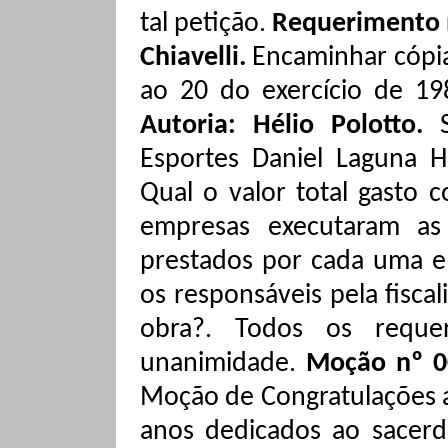
tal petição.
Requerimento n
Chiavelli.
Encaminhar cópia
ao 20 do exercício de 1
Autoria: Hélio
Polotto
.
Esportes Daniel Laguna
H
Qual o valor total gasto 
empresas executaram as
prestados por cada uma e
os responsáveis pela fisca
obra?. Todos o
s reque
unanimidade.
Moção nº 0
Moção de Congratulações a
anos dedicados ao sacer