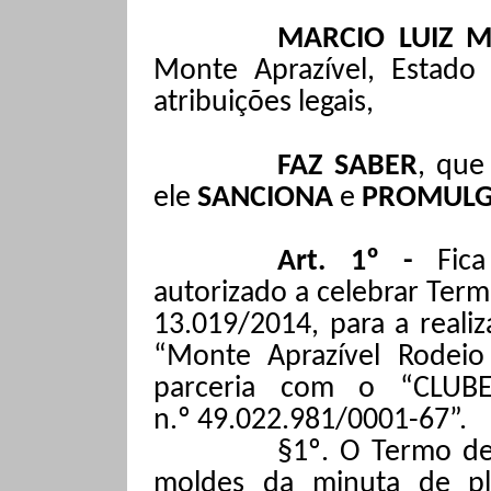
MARCIO LUIZ M
Monte Aprazível, Estado
atribuições legais,
FAZ SABER
, que
ele
SANCIONA
e
PROMUL
Art. 1º -
Fi
autorizado a celebrar Ter
13.019/2014, para a realiz
“Monte Aprazível Rodeio
parceria com o
“CLU
n.º 49.022.981/0001-67”
.
§1º. O Termo de
moldes da minuta de pl