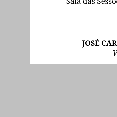
Sala das Sessõ
JOSÉ CAR
V