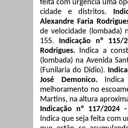
feita com urgência uma op
cidade e distritos.
Ind
Alexandre Faria Rodrigue
de velocidade (lombada) n
155.
Indicação nº 115/2
Rodrigues.
Indica a cons
(lombada) na Avenida San
(Funilaria do
Didio
).
Indic
José Demonico.
Indic
melhoramento no escoame
Martins, na altura aproxima
Indicação nº 117/2024 -
Indica que seja feita com u