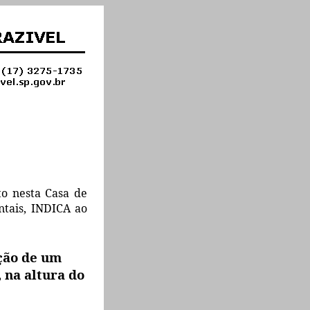
to nesta Casa de
tais, INDICA ao
ação de um
 na altura do