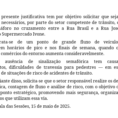
 presente
justificativa tem por objetivo solicitar que se
 necessários
, por parte do setor competente de trânsito, 
máforo no cruzamento entre a Rua Brasil e a Rua José
o
Supermercado Ivone
.
rata-se de um ponto de
grande fluxo de veícul
em horários de pico e nos finais de semana, quando
 comércios do entorno aumenta consideravelmente.
 ausência de sinalização semafórica tem ca
tos, dificuldades de travessia para pedestres — em es
de situações de risco de acidentes de trânsito.
iante disso, solicita-se que o setor responsável realize os 
ica, contagem de fluxo e análise de risco
, com o objetivo
ponto estratégico
, promovendo mais segurança, organiza
os que utilizam essa via.
ala das Sessões, 15 de maio de 2025.