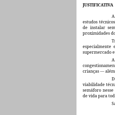
JUSTIFICATIVA
A
estudos técnicos
de
instalar se
proximidades d
T
especialmente 
supermercado e
A
congestionamen
crianças — além 
D
viabilidade técn
semáforo nesse 
de vida para tod
S