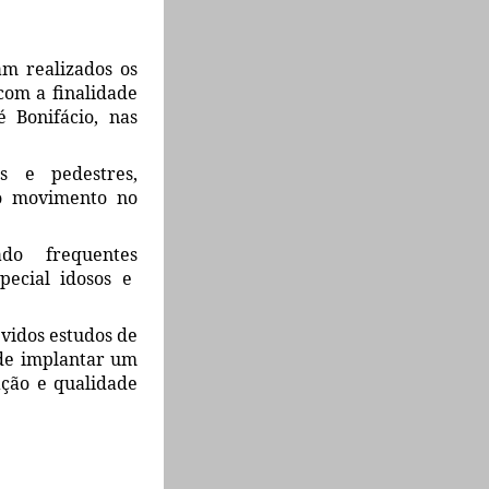
jam realizados os
com a finalidade
 Bonifácio
, nas
os e pedestres
,
 o movimento no
usado
frequentes
pecial idosos e
devidos
estudos de
 de
implantar um
ção e qualidade