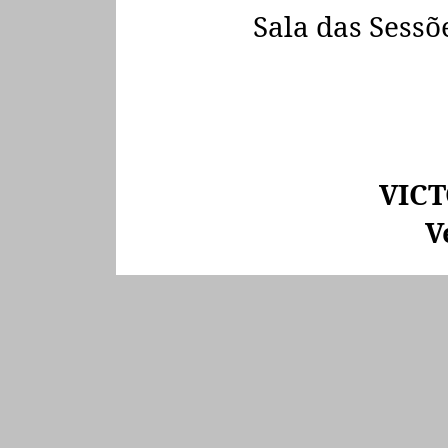
Sala das Sessõ
VICT
V