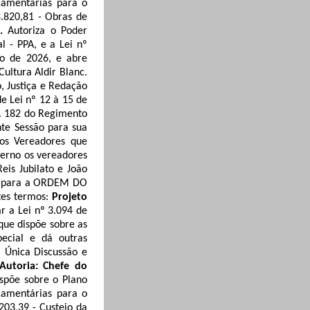
çamentárias para o
8.820,81 - Obras de
o.
Autoriza o Poder
l - PPA, e a Lei nº
io de 2026, e abre
Cultura Aldir Blanc
.
, Justiça e Redação
de Lei nº 12
à
15 de
t. 182 do Regimento
nte Sessão para sua
os Vereadores que
terno os vereadores
 Reis
Jubilato
e João
 para a ORDEM DO
tes termos:
Projeto
ar a Lei nº 3.094 de
que dispõe sobre as
pecial e dá outras
 Única Discussão e
Autoria: Chefe do
ispõe sobre o Plano
çamentárias para o
203,39 - Custeio da