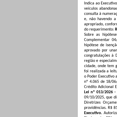
Indica ao Executivo
veículos abandonad
consulta à numeraçã
e, não havendo a 
apropriado, conform
do requerimento:
R
Sobre as hipótes
Complementar 04/
hipótese de isençã
aprovado por una
congratulações à D
região e especialm
cidade, onde tem 
foi realizada a lei
o Poder Executivo a
nº 4.065 de 18/06/
Crédito Adicional 
Lei nº 013/2026 -
09/10/2025, que di
Diretrizes Orçame
providências. R$ 8
Executivo.
Autoriz