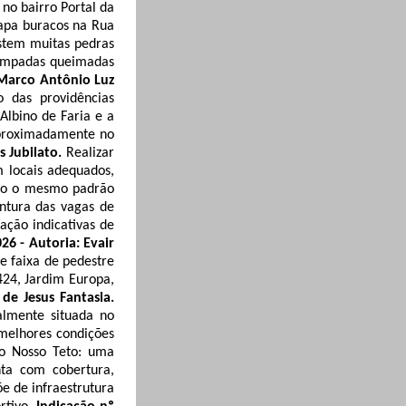
a no bairro Portal da
tapa buracos na Rua
stem muitas pedras
lâmpadas queimadas
 Marco Antônio Luz
o das providências
Albino de Faria e a
 aproximadamente no
is
Jubilato
.
Realizar
m locais adequados,
ndo o mesmo padrão
intura das vagas de
zação indicativas de
26 - Autoria: Evair
e faixa de pedestre
424, Jardim Europa,
de Jesus Fantasia.
almente situada no
melhores condições
ro Nosso Teto: uma
nta com cobertura,
põe de
infraestrutura