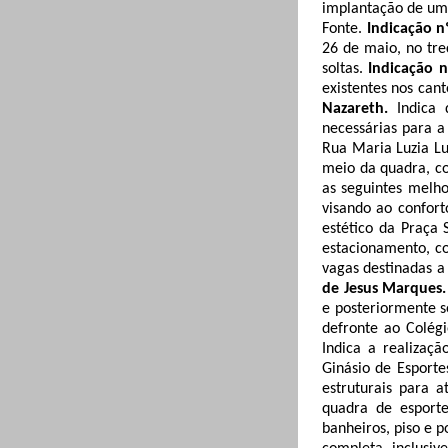
implantação de um
Fonte.
Indicação n
26 de maio, no tre
soltas.
Indicação n
existentes nos can
Nazareth.
Indica 
necessárias para a
Rua Maria Luzia Lu
meio da quadra, c
as seguintes melh
visando ao confor
estético da Praça 
estacionamento, com
vagas destinadas a 
de Jesus Marques
e posteriormente s
defronte ao Colég
Indica a realizaç
Ginásio de Esport
estruturais para 
quadra de esporte
banheiros, piso e 