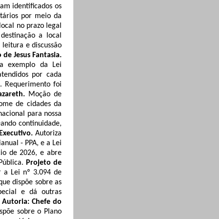
jam identificados os
tários por meio da
local no prazo legal
destinação a local
 leitura e discussão
 de Jesus Fantasia.
 a exemplo da Lei
tendidos por cada
.
Requerimento foi
azareth.
Moção de
 nome de cidades da
nacional para nossa
ando continuidade,
 Executivo.
Autoriza
anual - PPA, e a Lei
io de 2026, e abre
Pública
.
Projeto de
r a Lei nº 3.094 de
que dispõe sobre as
pecial e dá outras
 Autoria: Chefe do
ispõe sobre o Plano