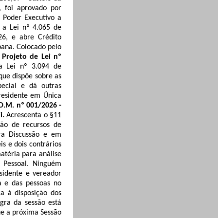
, foi aprovado por
o Poder Executivo a
 a Lei nº 4.065 de
26, e abre Crédito
ana
. Colocado pelo
.
Projeto de Lei nº
 a Lei nº 3.094 de
que dispõe sobre as
pecial e dá outras
residente em Única
.O.M.
nº 001/2026 -
i.
Acrescenta o §11
ção de recursos de
ra Discussão e em
s e dois contrários
atéria para análise
 Pessoal. Ninguém
sidente e vereador
a e das pessoas no
a à disposição dos
gra da sessão está
e a próxima Sessão