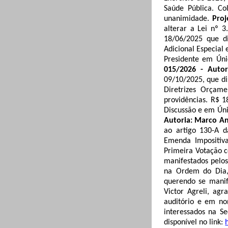
Saúde Pública
. Co
unanimidade.
Proj
alterar a Lei nº 3
18/06/2025 que di
Adicional Especial 
Presidente em Úni
015/2026 - Autor
09/10/2025, que di
Diretrizes Orçame
providências. R$ 1
Discussão e em Úni
Autoria: Marco An
ao artigo 130-A d
Emenda Impositiva
Primeira Votação c
manifestados pelos
n
a Ordem do Dia,
querendo se manif
Victor
Agreli
, agr
auditório e em no
interessados na Se
disponível no link: