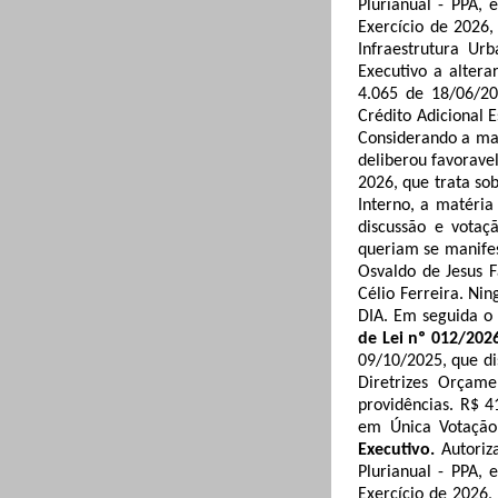
Plurianual - PPA, 
Exercício de 2026,
Infraestrutura
Urb
Executivo a altera
4.065 de 18/06/20
Crédito Adicional E
C
onsiderando a mat
deliberou favorave
2026, que trata so
Interno, a matéria
discussão e votaç
queriam se manifes
Osvaldo de Jesus F
Célio Ferreira. Ni
DIA. Em seguida o 
de Lei nº 012/202
09/10/2025, que di
Diretrizes Orçame
providências. R$ 4
em Única Votação
Executivo.
Autoriz
Plurianual - PPA, 
Exercício de 2026,