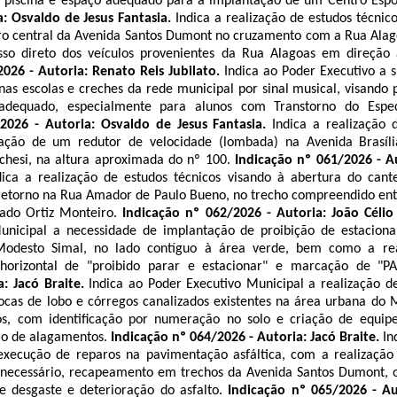
e piscina e espaço adequado para a implantação de um Centro Espo
a: Osvaldo de Jesus Fantasia.
Indica a realização de estudos técnico
ro central da Avenida Santos Dumont no cruzamento com a Rua Alag
sso direto dos veículos provenientes da Rua Alagoas em direção 
2026 - Autoria: Renato Reis
Jubilato
.
Indica ao Poder Executivo a s
 nas escolas e creches da rede municipal por sinal musical, visand
 adequado, especialmente para alunos com Transtorno do Espect
2026 - Autoria: Osvaldo de Jesus Fantasia.
Indica a realização 
ação de um redutor de velocidade (lombada) na Avenida Brasíl
chesi
, na altura aproximada do nº 100.
Indicação nº 061/2026 - A
dica a realização de estudos técnicos visando à abertura do cant
retorno na Rua Amador de Paulo Bueno, no trecho compreendido en
ado Ortiz Monteiro.
Indicação nº 062/2026 - Autoria: João Célio
unicipal a necessidade de implantação de proibição de estaci
 Modesto
Simal
, no lado contíguo à área verde, bem como a rea
a horizontal de "proibido parar e estacionar" e marcação de "PA
a: Jacó
Braite
.
Indica ao Poder Executivo Municipal a realização 
 bocas de lobo e córregos canalizados existentes na área urbana do
itos, com identificação por numeração no solo e criação de equi
ão de alagamentos.
Indicação nº 064/2026 - Autoria: Jacó
Braite
.
In
e execução de reparos na pavimentação
asfáltica
, com a realização
 necessário, recapeamento em trechos da Avenida Santos Dumont, 
e desgaste e deterioração do asfalto.
Indicação nº 065/2026 - A