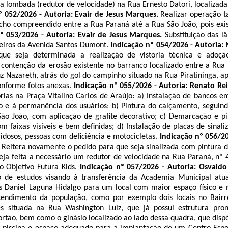
a lombada (redutor de velocidade) na Rua Ernesto
Datori
, localizad
º 052/2026 - Autoria: Evair de Jesus Marques.
Realizar operação 
cho compreendido entre a Rua Paraná até a Rua São João, pois exi
º 053/2026 - Autoria: Evair de Jesus Marques.
Substituição das 
teiros da Avenida Santos Dumont.
Indicação nº 054/2026 - Autoria:
que seja determinada a realização de vistoria técnica e adoçã
 contenção da erosão existente no barranco localizado entre a Rua 
z Nazareth, atrás do gol do campinho situado na Rua Piratininga,
onforme fotos anexas.
Indicação nº 055/2026 - Autoria: Renato Re
orias na Praça
Vitalino
Carlos de Araújo: a) Instalação de bancos e
to e à permanência dos usuários; b) Pintura do calçamento, segui
São João, com aplicação de grafite decorativo; c) Demarcação e p
 faixas visíveis e bem definidas; d) Instalação de placas de sinali
idosos, pessoas com deficiência e motocicletas.
Indicação nº 056/20
.
Reitera novamente o pedido para que seja sinalizada com pintura d
eja feita a necessário um redutor de velocidade na Rua Paraná, nº 
io Objetivo Futura
Kids
.
Indicação nº 057/2026 - Autoria: Osvaldo 
ão de estudos visando à transferência da Academia Municipal atu
es Daniel Laguna
Hidalgo
para um local com maior espaço físico e 
atendimento da população, como
por exemplo
dois locais no Bair
s situada na Rua Washington Luiz, que já possui estrutura pro
portão, bem como o ginásio localizado ao lado dessa quadra, que dis