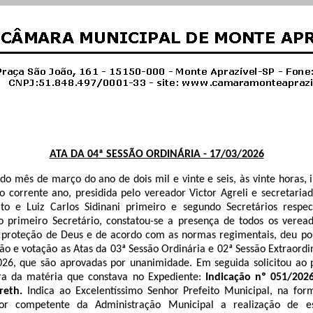
ATA DA 04ª SESSÃO ORDINÁRIA - 17/03/2026
 do mês de março do ano de dois mil e vinte e
seis, às vinte horas,
o corrente ano, presidida pelo vereador Victor
Agreli
e secretariad
ato
e Luiz Carlos Sidinani primeiro e segundo Secretários respe
 primeiro Secretário, constatou-se a presença de todos os veread
 proteção de Deus e de acordo com as normas regimentais
, deu
por
ão e votação as Atas da 03ª Sessão Ordinária e 02ª Sessão Extraordi
26, que são aprovadas por unanimidade. Em seguida solicitou ao p
ura da matéria que constava no Expediente:
Indicação nº 051/202
reth.
Indica ao Excelentíssimo Senhor Prefeito Municipal, na for
or competente da Administração Municipal a realização de es