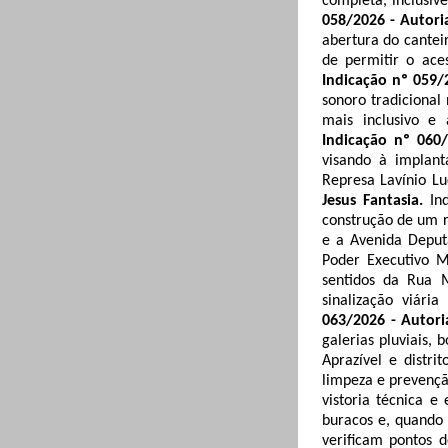
completa, inclusiv
058/2026 - Autori
abertura do cantei
de permitir o ace
Indicação nº 059/
sonoro tradicional
mais inclusivo e
Indicação nº 060/
visando à implant
Represa
Lavínio
Lu
Jesus Fantasia.
In
construção de um 
e a Avenida Deput
Poder Executivo M
sentidos da Rua
sinalização viári
063/2026 - Autori
galerias pluviais,
Aprazível e distr
limpeza e prevenç
vistoria técnica 
buracos e, quando
verificam pontos d