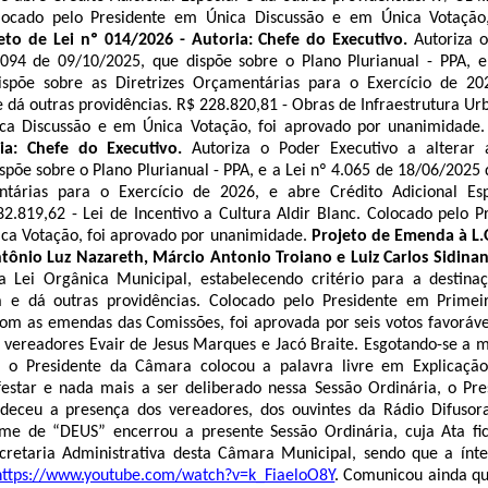
locado pelo Presidente em Única Discussão e em Única Votação
eto de Lei nº 014/2026 - Autoria: Chefe do Executivo.
Autoriza 
.094 de 09/10/2025, que dispõe sobre o Plano Plurianual - PPA, e
spõe sobre as Diretrizes Orçamentárias para o Exercício de 20
e dá outras providências. R$ 228.820,81 - Obras de
Infraestrutura
Urb
ca Discussão e em Única Votação, foi aprovado por unanimidade
ia: Chefe do Executivo.
Autoriza o Poder Executivo a alterar
spõe sobre o Plano Plurianual - PPA, e a Lei nº 4.065 de 18/06/2025 
ntárias para o Exercício de 2026, e abre Crédito Adicional Es
82.819,62 - Lei de Incentivo a Cultura Aldir Blanc
. Colocado pelo P
ca Votação, foi aprovado por unanimidade.
Projeto de Emenda à
L
tônio Luz Nazareth, Márcio Antonio Troiano e Luiz Carlos Sidinan
a Lei Orgânica Municipal, estabelecendo critério para a destina
 e dá outras providências.
Colocado pelo Presidente em Primei
om as emendas das Comissões, foi aprovada por seis votos favorávei
 vereadores Evair de Jesus Marques e Jacó
Braite
.
Esgotando-se a m
 o Presidente da Câmara colocou a palavra livre em Explicação
estar e nada mais a ser deliberado nessa Sessão Ordinária, o Pre
adeceu a presença dos vereadores, dos ouvintes da Rádio Difusor
me de “DEUS” encerrou a presente Sessão Ordinária, cuja Ata fic
cretaria Administrativa desta Câmara Municipal, sendo que a ínte
https://www.youtube.com/watch?v=k_FiaeloO8Y
. Comunicou ainda qu