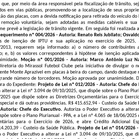
 que, por meio da área responsável pela fiscalização de trânsito, se
os em vias públicas, promovendo-se a localização de seus proprie
o das placas, com a devida notificação para retirada do veículo do 
remoção voluntária, sejam adotadas as medidas cabíveis e sua 
e prevê a legislação de trânsito vigente.
Em seguida foi realizada a
equerimento nº 004/2026 - Autoria: Renato Reis
Jubilato
; Osvaldo
es de isenção de IPTU e sua aplicação no exercício de 2025,
2013, requerem seja informado: a) o número de contribuintes a
o; e, b) os valores correspondentes à hipótese de isenção aplicada
nimidade.
Moção nº 001/2026 - Autoria: Marco Antônio Luz N
iretoria do Mirassol Futebol Clube pela iniciativa de divulgar o
ente Monte Aprazível em placas à beira do campo, dando destaque 
grande número de torcedores.
Moção aprovada por unanimidade. D
tura do Expediente:
Projeto de Lei nº 012/2026 - Autoria: Chefe do
 alterar a Lei nº 3.094 de 09/10/2025, que dispõe sobre o Plano Pluri
2025 que dispõe sobre as Diretrizes Orçamentárias para o Exercíc
Especial e dá outras providências. R$ 415.652,94 - Custeio da Saúde 
 Autoria: Chefe do Executivo.
Autoriza o Poder Executivo a altera
spõe sobre o Plano Plurianual - PPA, e a Lei nº 4.065 de 18/06/2025 
ntárias para o Exercício de 2026, e abre Crédito Adicional Es
14.203,39 - Custeio da Saúde Pública
.
Projeto de Lei nº 014/2026 -
a o Poder Executivo a alterar a Lei nº 3.094 de 09/10/2025, que d