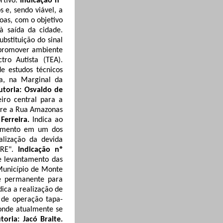
rtivo.
Indicação nº
s e, sendo viável, a
oas, com o objetivo
à saída da cidade.
ubstituição do sinal
o promover ambiente
ro Autista (TEA).
de estudos técnicos
ia, na Marginal da
utoria: Osvaldo de
eiro central para a
tre a Rua Amazonas
 Ferreira.
Indica ao
onamento em um dos
lização da devida
RE".
Indicação nº
de levantamento das
 Município de Monte
pe permanente para
dica a realização de
 de operação tapa-
onde atualmente se
utoria: Jacó
Braite
.