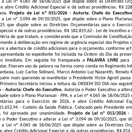
e a Lei nº 4.065 de 18/06/2025 que dispõe sobre as Diretrizes Or
 e abre Crédito Adicional Especial e dá outras providências. R$ 22
ana
.
Projeto de Lei nº 015/2026 - Autoria: Chefe do Executiv
r a Lei nº 3.094 de 09/10/2025, que dispõe sobre o Plano Plurianua
25 que dispõe sobre as Diretrizes Orçamentárias para o Exercíc
special e dá outras providências. R$ 182.819,62 - Lei de Incentivo a 
éria de que tratam, e considerando que a Comissão de Constituição
lmente à deliberação em regime de urgência especial dos Projetos 
bre a abertura de crédito adicionais para o orçamento, conforme ar
 apresentada no expediente foi incluída na Ordem do Dia da prese
ão imediata.
Em seguida foi franqueada a
PALAVRA LIVRE
para 
tar. Fizeram uso da palavra na forma como consta no Regimento In
antasia, Luiz Carlos Sidinani, Marco Antonio Luz Nazareth, Renato
nguém mais querendo se manifestar o Presidente Victor
Agreli
passa
Primeiro Secretário iniciou a leitura da ORDEM DO DIA nos seguin
6 - Autoria: Chefe do Executivo.
Autoriza o Poder Executivo a alter
spõe sobre o Plano Plurianual - PPA, e a Lei nº 4.065 de 18/06/2025 
ntárias para o Exercício de 2026, e abre Crédito Adicional Es
15.652,94 - Custeio da Saúde Pública
. Colocado pelo Presidente em
, foi aprovado por unanimidade.
Projeto de Lei nº 013/2026 - 
a o Poder Executivo a alterar a Lei nº 3.094 de 09/10/2025, que d
e a Lei nº 4.065 de 18/06/2025 que dispõe sobre as Diretrizes Or
 e abre Crédito Adicional Especial e dá outras providências. R$ 814.