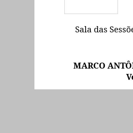
Sala das Sessõe
MARCO ANTÔ
V