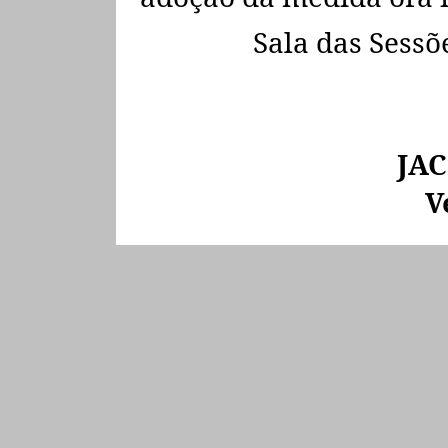
Sala das Sessõe
JAC
V