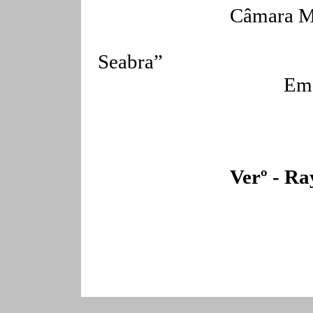
Câmara M
Seabra
”
Em 
Verº
- Ray