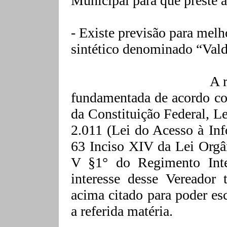
Municipal para que preste 
- Existe previsão para mel
sintético denominado “Vald
A 
fundamentada de acordo co
da Constituição Federal, L
2.011 (Lei do Acesso à In
63 Inciso XIV da Lei Orgâ
V §1° do Regimento Int
interesse desse Vereador 
acima citado para poder es
a
referida matéria.