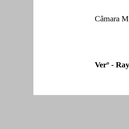
Câmara Mu
Verº
- Ray